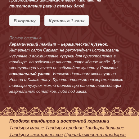
приготовления шашлыка/лепёшек, хватает на
приготовление рагу и первых блюд
.
В корзину
Купить в 1 клик
Полное описание
Керамический тандыр = керамический чугунок
.
Интернет салон Сармат не рекомендует использовать
чугунные и алюминиевые чугунки для приготовления в
тандыре, во избежание нанести повреждение колбе. Для
эксплуатации чугунка не забывайте купить у Сармата
специальный ухват
. Бережно доставим аксессуар по
России и Казахстану. Купить отдельно от керамического
тандыра чугунок можно только при наличии переходящих
квартальных остатков, либо под заказ.
Продажа тандыров и восточной керамики
Тандыры малые
Тандыры средние
Тандыры большие
Тандыры электрические
Принадлежности тандыров